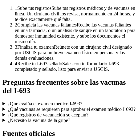
1
Sube tus registros
Sube tus registros médicos y de vacunas en
línea. Un cirujano civil los revisa, normalmente en 24 horas, y
te dice exactamente qué falta.
2
Completa las vacunas faltantes
Recibe las vacunas faltantes
en una farmacia, o un análisis de sangre en un laboratorio para
demostrar inmunidad existente, y sube los documentos el
mismo día.
3
Finaliza tu examen
Reúnete con un cirujano civil designado
por USCIS para un breve examen físico en persona y las
demás evaluaciones.
4
Recibe tu I-693 sellado
Sales con tu formulario I-693
completado y sellado, listo para enviar a USCIS.
Preguntas frecuentes sobre las vacunas
del I-693
¿Qué evalúa el examen médico I-693?
¿Qué vacunas se requieren para aprobar el examen médico I-693?
¿Qué registros de vacunación se aceptan?
¿Necesito la vacuna de la gripe?
Fuentes oficiales