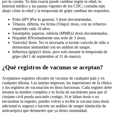
por tu cuenta. Tu lista exacta puede cambiar según tu edad, tu
historial médico y las pautas vigentes de los CDC; consulta más
abajo cómo la edad y la temporada de gripe cambian tus requisitos.
Polio (IPV)
Por lo general, 3 dosis documentadas.
Tétanos, difteria, tos ferina (Tdap)
1 dosis, con un refuerzo
requerido cada 10 años.
Sarampión, paperas, rubéola (MMR)
2 dosis documentadas.
Hepatitis B
Normalmente una serie de 3 dosis.
Varicela
2 dosis. No es necesaria si tuviste varicela de niño o
demuestras inmunidad con un análisis de sangre.
Influenza (gripe)
1 dosis, pero solo durante la temporada de
gripe (del 1 de septiembre al 31 de marzo).
¿Qué registros de vacunas se aceptan?
Aceptamos registros oficiales de vacunas de cualquier país y en
cualquier idioma. Las tarjetas impresas, las impresiones de la clínica
y los registros de vacunación en línea funcionan. Cada registro debe
mostrar tu nombre completo y tu fecha de nacimiento para que el
cirujano civil pueda asociarlo contigo. Si te faltan dosis o no
encuentras tu registro, puedes volver a recibir la vacuna (una dosis
adicional es segura) o hacerte un análisis de sangre (titulación de
anticuerpos) que demuestre que ya tienes inmunidad.