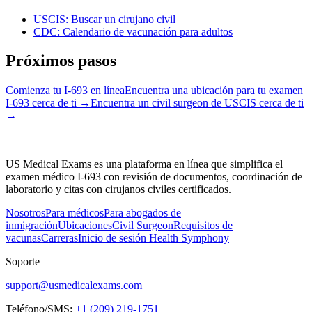
USCIS: Buscar un cirujano civil
CDC: Calendario de vacunación para adultos
Próximos pasos
Comienza tu I-693 en línea
Encuentra una ubicación para tu examen
I-693 cerca de ti
→
Encuentra un civil surgeon de USCIS cerca de ti
→
US Medical Exams es una plataforma en línea que simplifica el
examen médico I-693 con revisión de documentos, coordinación de
laboratorio y citas con cirujanos civiles certificados.
Nosotros
Para médicos
Para abogados de
inmigración
Ubicaciones
Civil Surgeon
Requisitos de
vacunas
Carreras
Inicio de sesión Health Symphony
Soporte
support@usmedicalexams.com
Teléfono/SMS:
+1 (209) 219-1751