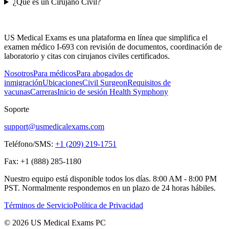
¿Qué es un Cirujano Civil?
US Medical Exams es una plataforma en línea que simplifica el
examen médico I-693 con revisión de documentos, coordinación de
laboratorio y citas con cirujanos civiles certificados.
Nosotros
Para médicos
Para abogados de
inmigración
Ubicaciones
Civil Surgeon
Requisitos de
vacunas
Carreras
Inicio de sesión Health Symphony
Soporte
support@usmedicalexams.com
Teléfono/SMS:
+1 (209) 219-1751
Fax:
+1 (888) 285-1180
Nuestro equipo está disponible todos los días. 8:00 AM - 8:00 PM
PST. Normalmente respondemos en un plazo de 24 horas hábiles.
Términos de Servicio
Política de Privacidad
© 2026 US Medical Exams PC